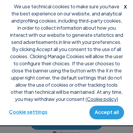
We use technical cookies to make sure you have
X
0
the best experience on our website, and analytical
and profiling cookies, including third-party cookies,
in order to collect information about how you
interact with our website to generate statistics and
Kontakte
send advertisements in line with your preferences.
By clicking Accept all you consent to the use of all
cookies. Clicking Manage Cookies will allow the user
Bitte benutze das folgende Formular für technische,
to configure their choices. If the user chooses to
kommerzielle oder administrative Hilfeanfragen
close the banner using the button with the X in the
upper right corner, the default settings that do not
allow the use of cookies or other tracking tools
other than technical will be maintained. At any time,
you may withdraw your consent
(Cookie policy)
Uranium Backup
Cookie settings
Accept all
Unterstützung anfordern